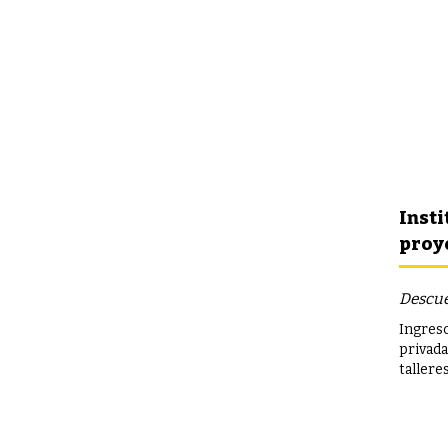
Insti
proye
Descue
Ingreso
privada
tallere