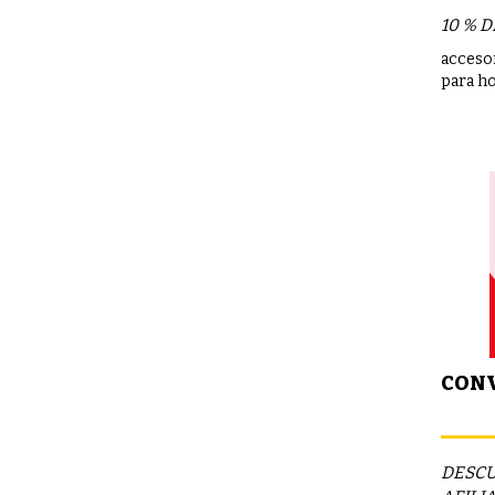
10 % 
accesor
para h
CONV
DESCU