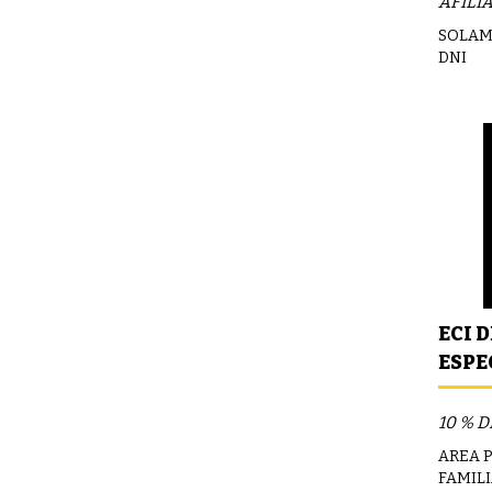
AFILI
SOLAM
DNI
ECI 
ESPE
AFIL
10 % 
AREA 
FAMIL