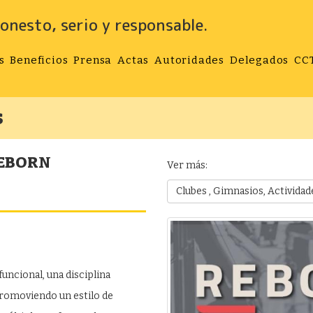
onesto, serio y responsable.
s
Beneficios
Prensa
Actas
Autoridades
Delegados
CC
s
REBORN
Ver más:
Clubes , Gimnasios, Actividad
ncional, una disciplina
promoviendo un estilo de