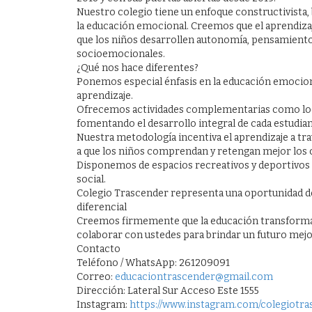
Nuestro colegio tiene un enfoque constructivista,
la educación emocional. Creemos que el aprendiza
que los niños desarrollen autonomía, pensamiento 
socioemocionales.
¿Qué nos hace diferentes?
Ponemos especial énfasis en la educación emociona
aprendizaje.
Ofrecemos actividades complementarias como locuc
fomentando el desarrollo integral de cada estudian
Nuestra metodología incentiva el aprendizaje a tra
a que los niños comprendan y retengan mejor los
Disponemos de espacios recreativos y deportivos pa
social.
Colegio Trascender representa una oportunidad d
diferencial
Creemos firmemente que la educación transforma 
colaborar con ustedes para brindar un futuro mejo
Contacto
Teléfono / WhatsApp: 261209091
Correo:
educaciontrascender@gmail.com
Dirección: Lateral Sur Acceso Este 1555
Instagram:
https://www.instagram.com/colegiotr