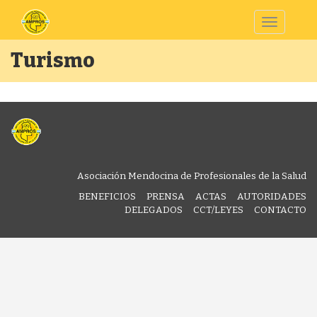
Toggle
navigatio
Turismo
Asociación Mendocina de Profesionales de la Salud
BENEFICIOS
PRENSA
ACTAS
AUTORIDADES
DELEGADOS
CCT/LEYES
CONTACTO