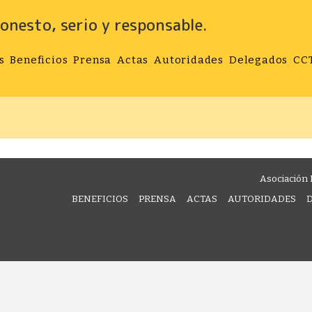
onesto, serio y responsable.
s
Beneficios
Prensa
Actas
Autoridades
Delegados
CC
Asociación 
BENEFICIOS
PRENSA
ACTAS
AUTORIDADES