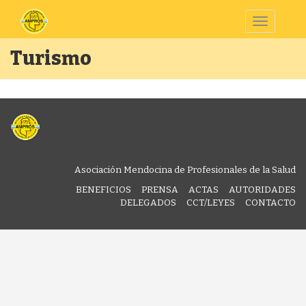
Toggle
navigatio
Turismo
Asociación Mendocina de Profesionales de la Salud
BENEFICIOS
PRENSA
ACTAS
AUTORIDADES
DELEGADOS
CCT/LEYES
CONTACTO